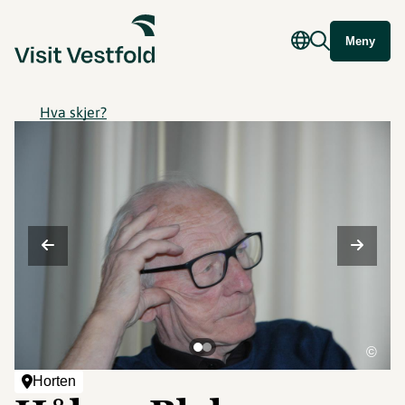
Meny
Hva skjer?
©
Horten