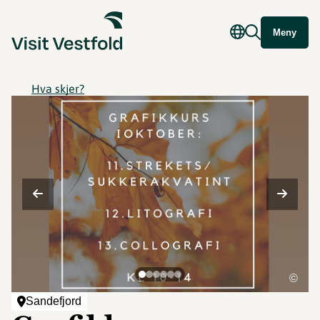
Meny
Hva skjer?
©
Sandefjord