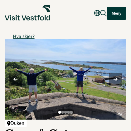
Meny
Hva skjer?
©
Duken