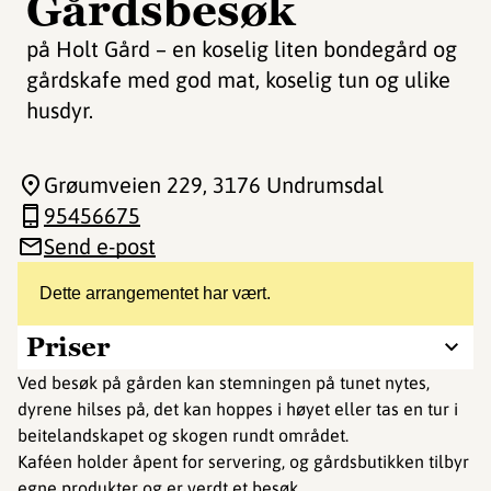
Gårdsbesøk
på Holt Gård – en koselig liten bondegård og
gårdskafe med god mat, koselig tun og ulike
husdyr.
Grøumveien 229
, 3176 Undrumsdal
95456675
Send e-post
Dette arrangementet har vært.
Priser
Ved besøk på gården kan stemningen på tunet nytes,
dyrene hilses på, det kan hoppes i høyet eller tas en tur i
beitelandskapet og skogen rundt området.
Kaféen holder åpent for servering, og gårdsbutikken tilbyr
egne produkter og er verdt et besøk.