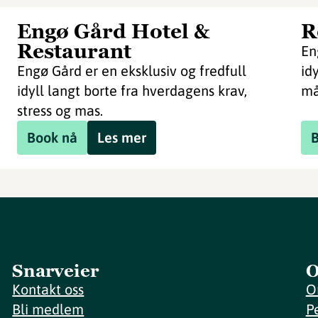
Engø Gård Hotel &
R
Restaurant
En
Engø Gård er en eksklusiv og fredfull
id
idyll langt borte fra hverdagens krav,
må
stress og mas.
Book nå
Les mer
Snarveier
O
Kontakt oss
O
Bli medlem
P