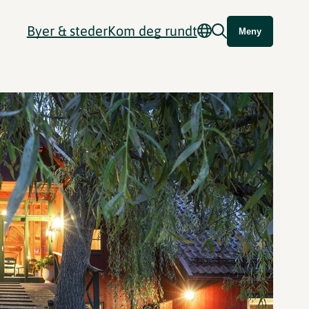
Byer & steder
Kom deg rundt
Meny