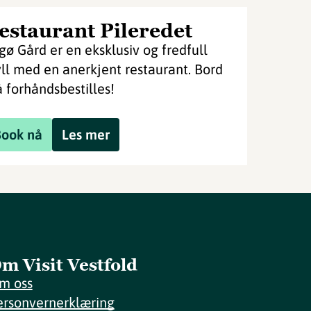
estaurant Pileredet
gø Gård er en eksklusiv og fredfull
yll med en anerkjent restaurant. Bord
 forhåndsbestilles!
Book nå
Les mer
m Visit Vestfold
m oss
ersonvernerklæring