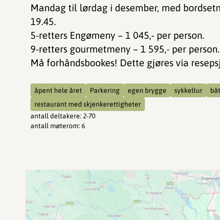
Mandag til lørdag i desember, med bordsetn
19.45.
5-retters Engømeny – 1 045,- per person.
9-retters gourmetmeny – 1 595,- per person.
Må forhåndsbookes! Dette gjøres via resep
åpent hele året
Parkering
egen brygge
sykkeltur
båt
restaurant med skjenkerettigheter
antall deltakere
:
2-70
antall møterom
:
6