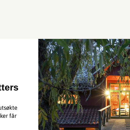
tters
utsøkte
ker får