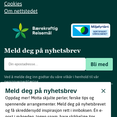
Cookies
Om nettstedet
Meld deg på nyhetsbrev
Bli med
Ved å melde deg inn godtar du våre vilkår i henhold til vår
personvernerklæring
.
www.visitvestfold.com
Meld deg på nyhetsbrev
Turistinformasjon
Oppdag mer! Motta skjulte perler, ferske tips og
Vestfold Fylkeskommune
spennende arrangementer. Meld deg på nyhetsbrevet
By
Breakfast
og få skreddersydd inspirasjon rett i innboksen. Én e-
post i måneden. Ingen spam, bare skikkelige tips.