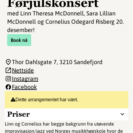
Førjulskonsert
med Linn Theresa McDonnell, Sara Lillian
McDonnell og Cornelius Odegard Risberg 20.
desember!
Book nå
Thor Dahlsgate 7
, 3210 Sandefjord
Nettside
Instagram
Facebook
Dette arrangementet har vært.
Priser
Linn og Cornelius har begge bakgrunn fra utøvende
improvisasjon/jazz ved Norges musikkhøgskole hvor de