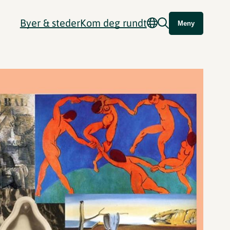
Byer & steder
Kom deg rundt
Meny