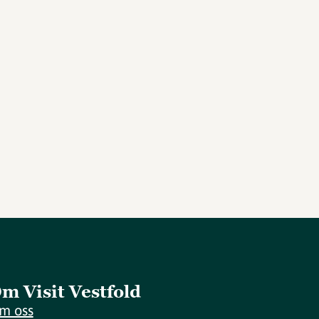
m Visit Vestfold
m oss