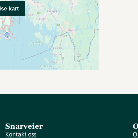
ise kart
Snarveier
O
Kontakt oss
O