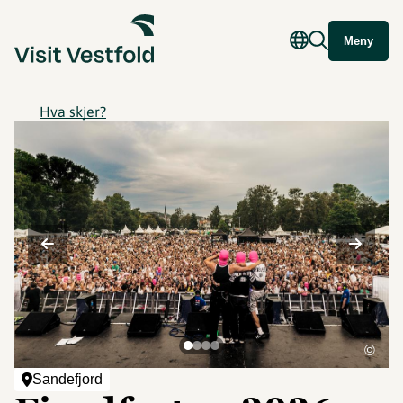
Meny
Hva skjer?
©
Sandefjord