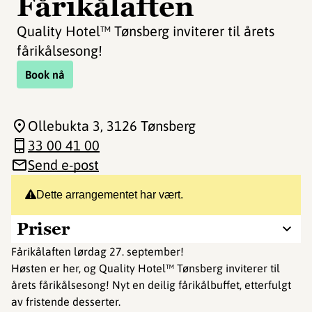
Fårikålaften
Quality Hotel™ Tønsberg inviterer til årets
fårikålsesong!
Book nå
Ollebukta 3
, 3126 Tønsberg
33 00 41 00
Send e-post
Dette arrangementet har vært.
Priser
Fårikålaften lørdag 27. september!
Høsten er her, og Quality Hotel™ Tønsberg inviterer til
årets fårikålsesong! Nyt en deilig fårikålbuffet, etterfulgt
av fristende desserter.