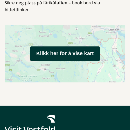
Sikre deg plass på fårikålaften – book bord via
billettlinken.
Klikk her for å vise kart