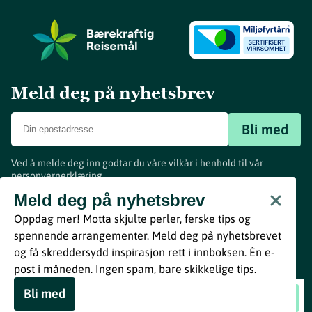
Meld deg på nyhetsbrev
Bli med
Ved å melde deg inn godtar du våre vilkår i henhold til vår
personvernerklæring
.
www.visitvestfold.com
Meld deg på nyhetsbrev
Turistinformasjon
Oppdag mer! Motta skjulte perler, ferske tips og
Vestfold Fylkeskommune
spennende arrangementer. Meld deg på nyhetsbrevet
By
Breakfast
og få skreddersydd inspirasjon rett i innboksen. Én e-
post i måneden. Ingen spam, bare skikkelige tips.
Bli med
Fårikålaften
Book nå