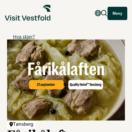
Meny
Hva skjer?
Tønsberg