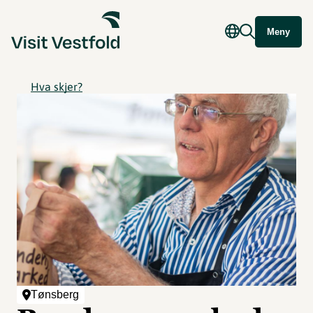
Meny
Hva skjer?
Tønsberg