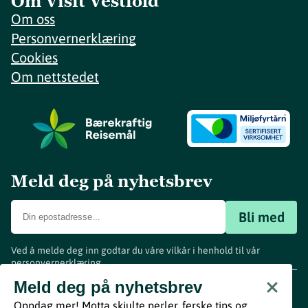
Om Visit Vestfold
Om oss
Personvernerklæring
Cookies
Om nettstedet
Meld deg på nyhetsbrev
Bli med
Ved å melde deg inn godtar du våre vilkår i henhold til vår
personvernerklæring
.
www.visitvestfold.com
Meld deg på nyhetsbrev
Turistinformasjon
Oppdag mer! Motta skjulte perler, ferske tips og