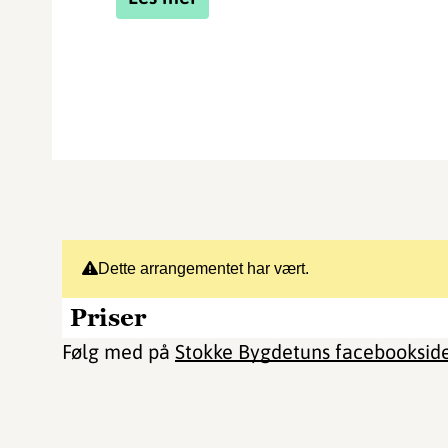
Dette arrangementet har vært.
Priser
Følg med på
Stokke Bygdetuns facebooksid