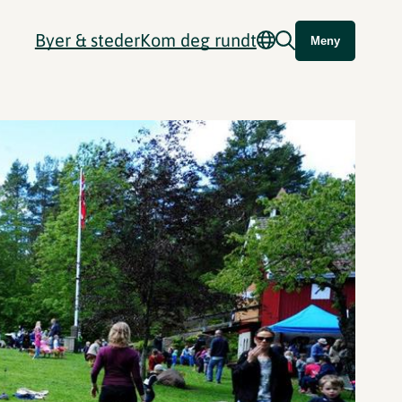
Byer & steder
Kom deg rundt
Meny