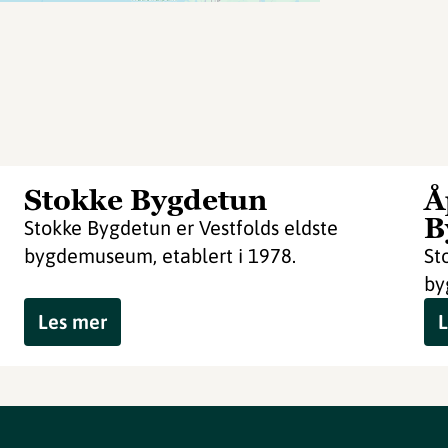
Stokke Bygdetun
Å
B
Stokke Bygdetun er Vestfolds eldste
bygdemuseum, etablert i 1978.
St
by
Les mer
L