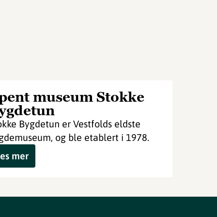
pent museum Stokke
ygdetun
okke Bygdetun er Vestfolds eldste
gdemuseum, og ble etablert i 1978.
es mer