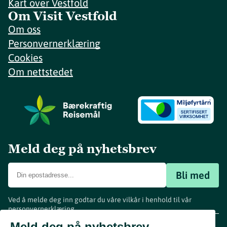
Kart over Vestfold
Om Visit Vestfold
Om oss
Personvernerklæring
Cookies
Om nettstedet
Meld deg på nyhetsbrev
Bli med
Ved å melde deg inn godtar du våre vilkår i henhold til vår
personvernerklæring
.
www.visitvestfold.com
Meld deg på nyhetsbrev