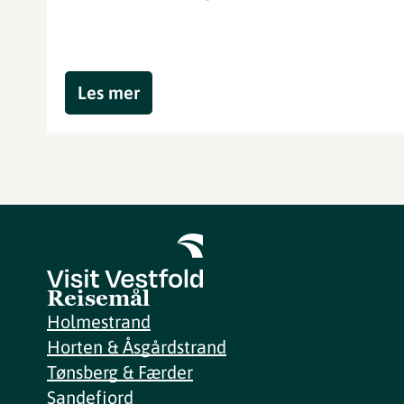
Les mer
Reisemål
Holmestrand
Horten & Åsgårdstrand
Tønsberg & Færder
Sandefjord