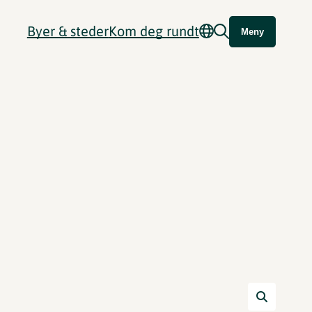
Byer & steder
Kom deg rundt
Meny