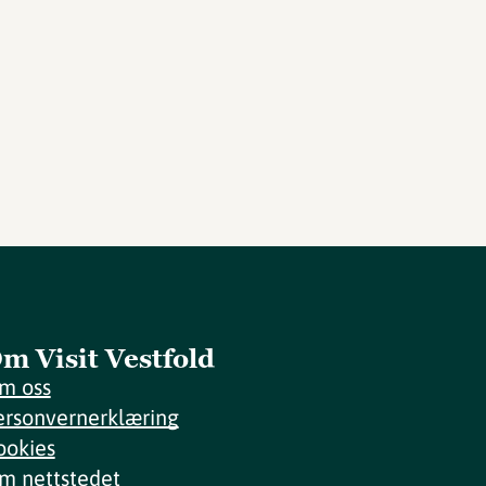
m Visit Vestfold
m oss
ersonvernerklæring
ookies
m nettstedet