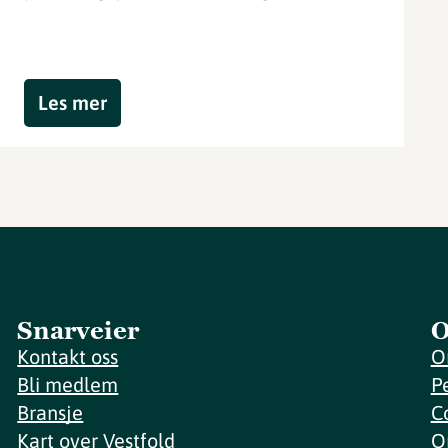
Les mer
Snarveier
O
Kontakt oss
O
Bli medlem
P
Bransje
C
Kart over Vestfold
O