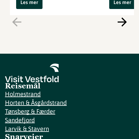
Les mer
Les mer
Reisemål
Holmestrand
Horten & Åsgårdstrand
Tønsberg & Færder
Sandefjord
Larvik & Stavern
Snarveier