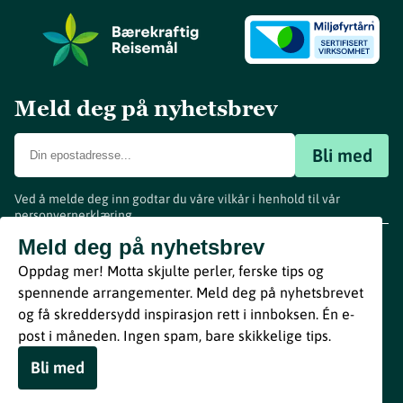
Meld deg på nyhetsbrev
Bli med
Ved å melde deg inn godtar du våre vilkår i henhold til vår
personvernerklæring
.
www.visitvestfold.com
Meld deg på nyhetsbrev
Turistinformasjon
Oppdag mer! Motta skjulte perler, ferske tips og
Vestfold Fylkeskommune
spennende arrangementer. Meld deg på nyhetsbrevet
By
Breakfast
og få skreddersydd inspirasjon rett i innboksen. Én e-
post i måneden. Ingen spam, bare skikkelige tips.
Bli med