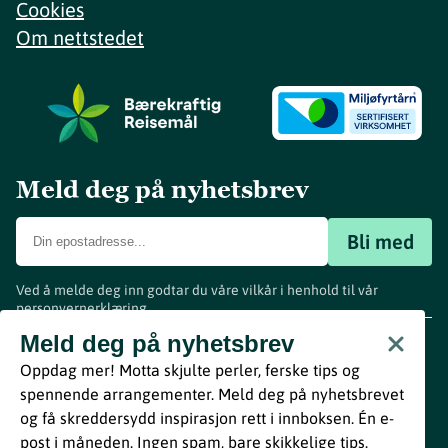
Cookies
Om nettstedet
Meld deg på nyhetsbrev
Bli med
Ved å melde deg inn godtar du våre vilkår i henhold til vår
personvernerklæring
.
www.visitvestfold.com
Meld deg på nyhetsbrev
Turistinformasjon
Oppdag mer! Motta skjulte perler, ferske tips og
Vestfold Fylkeskommune
spennende arrangementer. Meld deg på nyhetsbrevet
By
Breakfast
og få skreddersydd inspirasjon rett i innboksen. Én e-
post i måneden. Ingen spam, bare skikkelige tips.