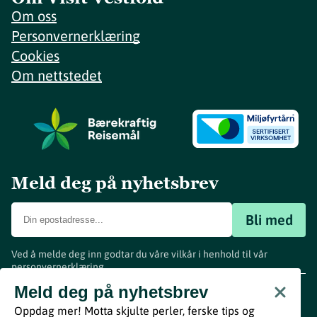
Om oss
Personvernerklæring
Cookies
Om nettstedet
Meld deg på nyhetsbrev
Bli med
Ved å melde deg inn godtar du våre vilkår i henhold til vår
personvernerklæring
.
www.visitvestfold.com
Meld deg på nyhetsbrev
Turistinformasjon
Oppdag mer! Motta skjulte perler, ferske tips og