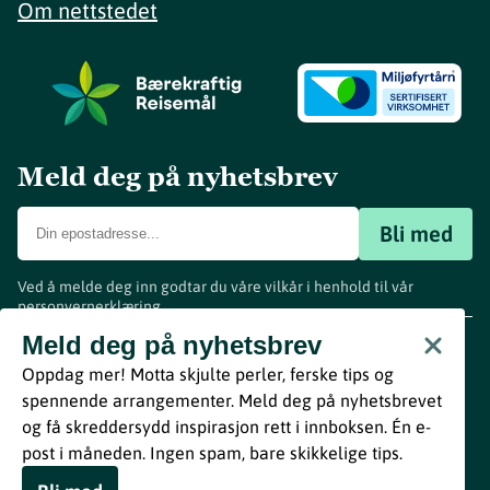
Om nettstedet
Meld deg på nyhetsbrev
Bli med
Ved å melde deg inn godtar du våre vilkår i henhold til vår
personvernerklæring
.
www.visitvestfold.com
Meld deg på nyhetsbrev
Turistinformasjon
Oppdag mer! Motta skjulte perler, ferske tips og
Vestfold Fylkeskommune
spennende arrangementer. Meld deg på nyhetsbrevet
By
Breakfast
og få skreddersydd inspirasjon rett i innboksen. Én e-
post i måneden. Ingen spam, bare skikkelige tips.