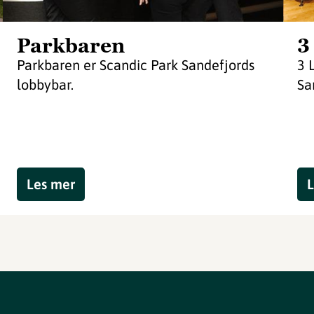
Parkbaren
3
Parkbaren er Scandic Park Sandefjords
3 
lobbybar.
Sa
Les mer
L