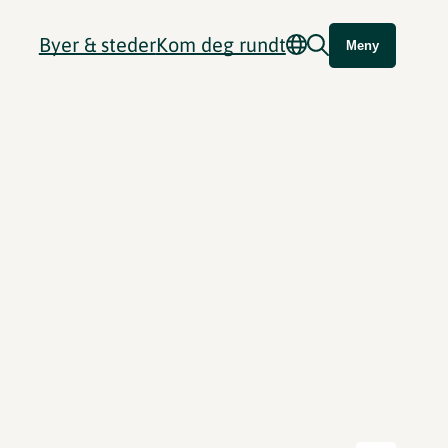
Byer & steder
Kom deg rundt
Meny