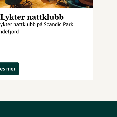
 Lykter nattklubb
Lykter nattklubb på Scandic Park
ndefjord
es mer