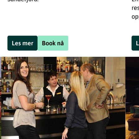
re
op
Les mer
Book nå
L