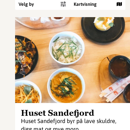
Velg by
Kartvisning
Huset Sandefjord
Huset Sandefjord byr på lave skuldre,
digg mat og mye moro.