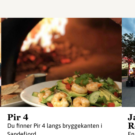
Pir 4
J
R
Du finner Pir 4 langs bryggekanten i
Sandefjord.
En