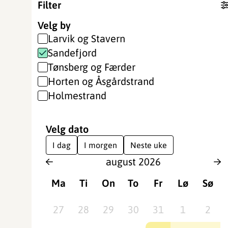
Filter
Velg by
Larvik og Stavern
Sandefjord
Tønsberg og Færder
Horten og Åsgårdstrand
Holmestrand
Velg dato
I dag
I morgen
Neste uke
august
2026
Ma
Ti
On
To
Fr
Lø
Sø
27
28
29
30
31
1
2