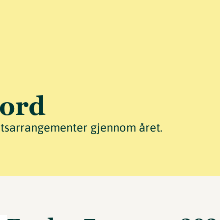
jord
ortsarrangementer gjennom året.