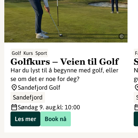
©
Golf
Kurs
Sport
F
Golfkurs – Veien til Golf
Har du lyst til å begynne med golf, eller
N
se om det er noe for deg?
g
Sandefjord Golf
Sandefjord
søndag 9. aug.
kl: 10:00
Les mer
Book nå