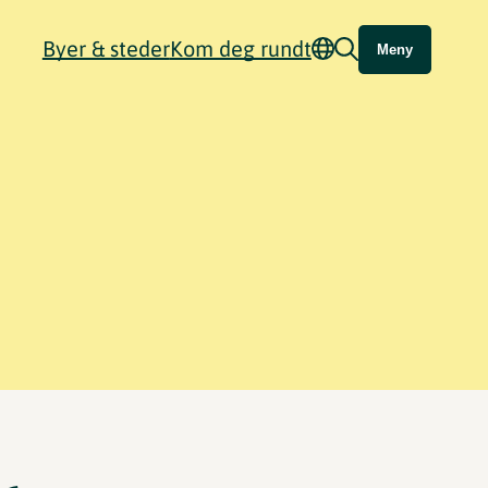
Byer & steder
Kom deg rundt
Meny