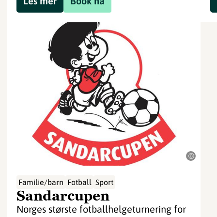
Les mer
Book nå
©
Familie/barn
Fotball
Sport
Sandarcupen
Norges største fotballhelgeturnering for