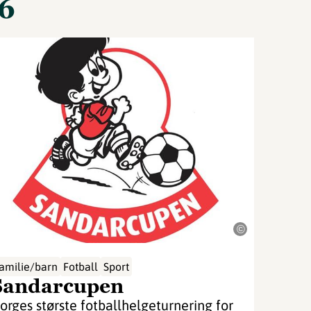
26
©
amilie/barn
Fotball
Sport
Sandarcupen
orges største fotballhelgeturnering for