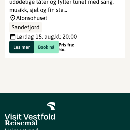
udødelige låter og fyller tunet med sang,
musikk, sjel og fin ste...
Alonsohuset
Sandefjord
lørdag 15. aug.
kl: 20:00
Pris fra:
Les mer
Book nå
300
,-
Reisemål