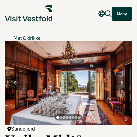
Meny
Mat & drikke
©
Sandefjord