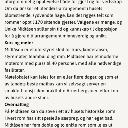
uforglemmelig opplevelse både for gjest og for vertsskap.
Om du ønsker et utendørs-arrangement i husets
blomstrende, sydvendte hage, kan det rigges telt som
rommer opptil 170 sittende gjester. Valgene er mange, og
Unike Midtåsen stiller sin tid og kunnskap til disposisjon
for å gjøre ditt arrangement minneverdig og unikt.
Kurs og møter
Midtåsen er et uforstyret sted for kurs, konferanser,
styremøter, teambuilding mm. Midtåsen har et moderne
møterom med plass til 40 personer, med alle nødvendige
fasiliteter.
Møtelokalet kan leies for en eller flere dager, og som et
av landets beste mathus kan vi selvsagt server en
smakfull lunsj i den praktfulle Arnerbergstuen eller i en
av husets andre stuer.
Overnatting
På Midtåsen kan du sove i ett av husets historiske rom!
Hvert rom har sitt spesielle særpreg, og har eget bad.
Midtåsen har fem doble og to enkle rom som leies ut i