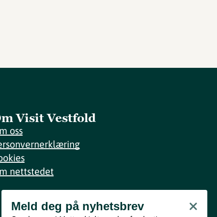
m Visit Vestfold
m oss
ersonvernerklæring
ookies
m nettstedet
Meld deg på nyhetsbrev
Meld deg på nyhetsbrev