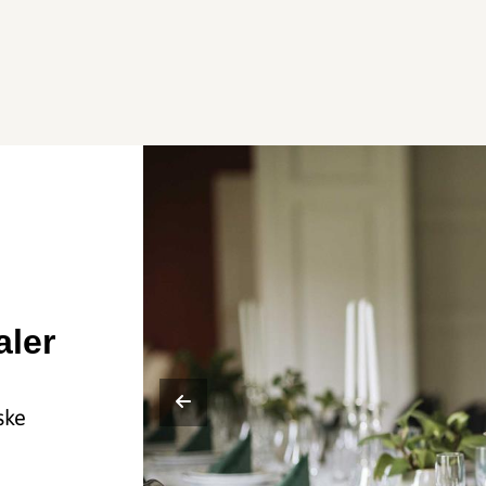
aler
ske