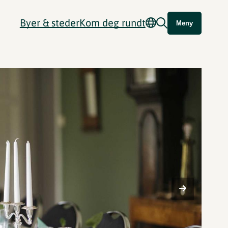
Byer & steder
Kom deg rundt
Meny