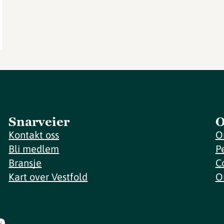
Snarveier
O
Kontakt oss
O
Bli medlem
P
Bransje
C
Kart over Vestfold
O