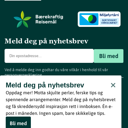
Meld deg på nyhetsbrev
Bli med
Ved å melde deg inn godtar du våre vilkår i henhold til vår
personvernerklæring
.
www.visitvestfold.com
Meld deg på nyhetsbrev
Turistinformasjon
Oppdag mer! Motta skjulte perler, ferske tips og
Vestfold Fylkeskommune
spennende arrangementer. Meld deg på nyhetsbrevet
By
Breakfast
og få skreddersydd inspirasjon rett i innboksen. Én e-
post i måneden. Ingen spam, bare skikkelige tips.
Bli med