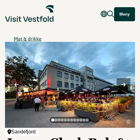
Meny
Mat & drikke
©
Sandefjord