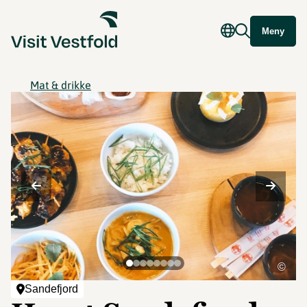
Meny
Mat & drikke
©
Sandefjord