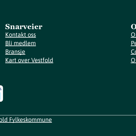
Snarveier
O
Kontakt oss
O
Bli medlem
P
Bransje
C
Kart over Vestfold
O
fold Fylkeskommune