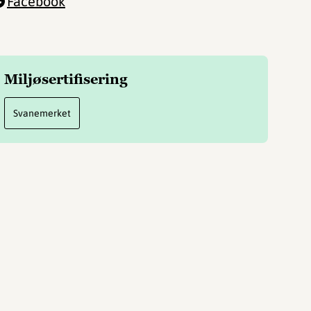
Facebook
Miljøsertifisering
Svanemerket