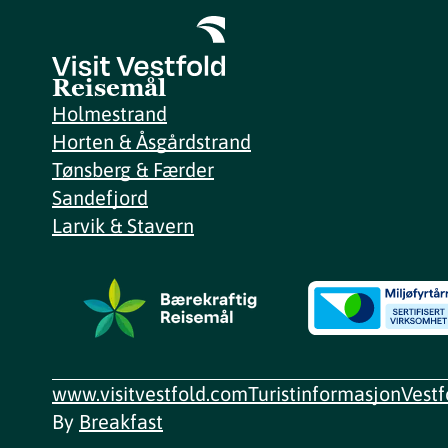
Reisemål
Holmestrand
Horten & Åsgårdstrand
Tønsberg & Færder
Sandefjord
Larvik & Stavern
www.visitvestfold.com
Turistinformasjon
Vest
By
Breakfast