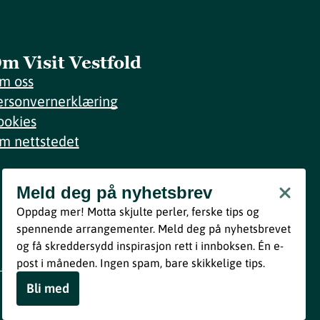
m Visit Vestfold
m oss
ersonvernerklæring
ookies
m nettstedet
Meld deg på nyhetsbrev
Meld deg på nyhetsbrev
Oppdag mer! Motta skjulte perler, ferske tips og
Bli med
spennende arrangementer. Meld deg på nyhetsbrevet
og få skreddersydd inspirasjon rett i innboksen. Én e-
Ved å melde deg inn godtar du våre vilkår i henhold til vår
post i måneden. Ingen spam, bare skikkelige tips.
personvernerklæring
.
Bli med