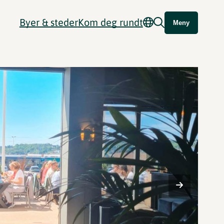
Byer & steder
Kom deg rundt
Meny