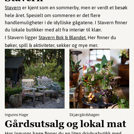
Stavern
er kjent som en sommerby, men er verdt et besøk
hele året. Spesielt om sommeren er det flere
handlemuligheter i de idylliske gågatene. I Stavern finner
du lokale butikker med alt fra interiør til klær.
I Stavern ligger
Stavern Bok & Blandet.
Her finner du
bøker, spill & aktiviteter, sekker og mye mer.
©
©
Ingunns Hage
Skjærgårdshagen
Gårdsutsalg og lokal mat
Hos
Ingunns hage
finner du en liten drivhusbutikk med