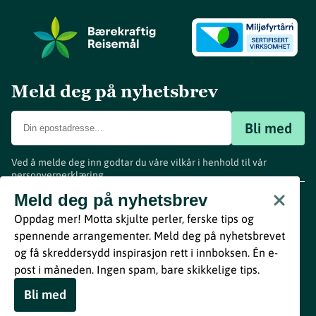
Meld deg på nyhetsbrev
Bli med
Ved å melde deg inn godtar du våre vilkår i henhold til vår
personvernerklæring
.
www.visitvestfold.com
Meld deg på nyhetsbrev
Turistinformasjon
Oppdag mer! Motta skjulte perler, ferske tips og
Vestfold Fylkeskommune
spennende arrangementer. Meld deg på nyhetsbrevet
By
Breakfast
og få skreddersydd inspirasjon rett i innboksen. Én e-
post i måneden. Ingen spam, bare skikkelige tips.
Bli med