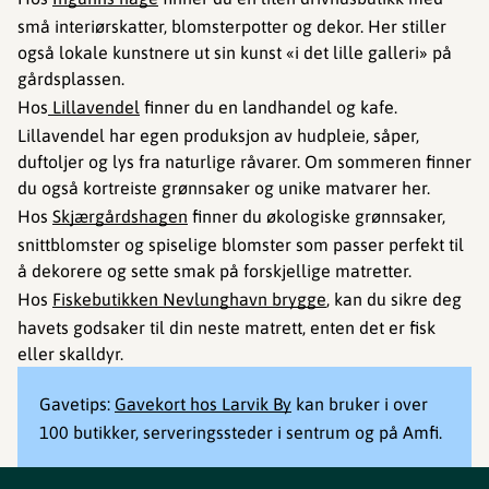
små interiørskatter, blomsterpotter og dekor. Her stiller
også lokale kunstnere ut sin kunst «i det lille galleri» på
gårdsplassen.
Hos
Lillavendel
finner du en landhandel og kafe.
Lillavendel har egen produksjon av hudpleie, såper,
duftoljer og lys fra naturlige råvarer. Om sommeren finner
du også kortreiste grønnsaker og unike matvarer her.
Hos
Skjærgårdshagen
finner du økologiske grønnsaker,
snittblomster og spiselige blomster som passer perfekt til
å dekorere og sette smak på forskjellige matretter.
Hos
Fiskebutikken Nevlunghavn brygge
, kan du sikre deg
havets godsaker til din neste matrett, enten det er fisk
eller skalldyr.
Gavetips:
Gavekort hos Larvik By
kan bruker i over
100 butikker, serveringssteder i sentrum og på Amfi.