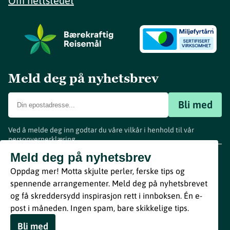
Om nettstedet
Meld deg på nyhetsbrev
Bli med
Ved å melde deg inn godtar du våre vilkår i henhold til vår
personvernerklæring
.
www.visitvestfold.com
Meld deg på nyhetsbrev
Turistinformasjon
Oppdag mer! Motta skjulte perler, ferske tips og
Vestfold Fylkeskommune
spennende arrangementer. Meld deg på nyhetsbrevet
By
Breakfast
og få skreddersydd inspirasjon rett i innboksen. Én e-
post i måneden. Ingen spam, bare skikkelige tips.
Bli med