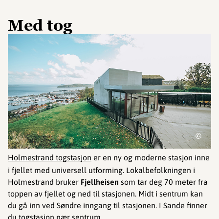
Med tog
©
Holmestrand togstasjon
er en ny og moderne stasjon inne
i fjellet med universell utforming. Lokalbefolkningen i
Holmestrand bruker
Fjellheisen
som tar deg 70 meter fra
toppen av fjellet og ned til stasjonen. Midt i sentrum kan
du gå inn ved Søndre inngang til stasjonen. I Sande finner
du togstasjon nær sentrum.