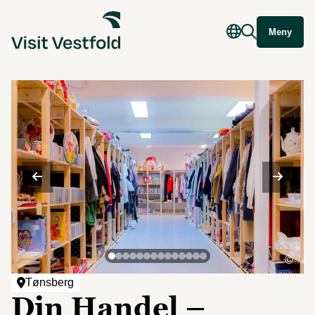
Meny
©
Tønsberg
Din Handel –