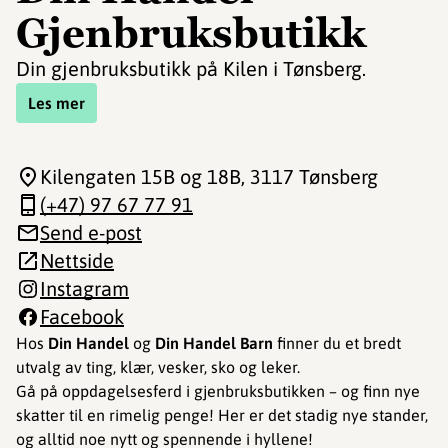
Gjenbruksbutikk
Din gjenbruksbutikk på Kilen i Tønsberg.
Les mer
Kilengaten 15B og 18B
, 3117 Tønsberg
(+47) 97 67 77 91
Send e-post
Nettside
Instagram
Facebook
Hos
Din Handel
og
Din Handel Barn
finner du et bredt
utvalg av ting, klær, vesker, sko og leker.
Gå på oppdagelsesferd i gjenbruksbutikken – og finn nye
skatter til en rimelig penge! Her er det stadig nye stander,
og alltid noe nytt og spennende i hyllene!