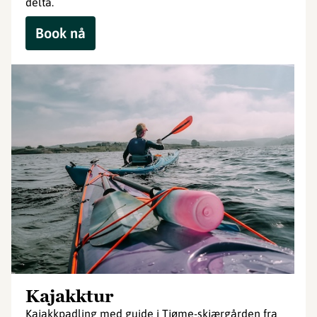
delta.
Book nå
Kajakktur
Kajakkpadling med guide i Tjøme-skjærgården fra