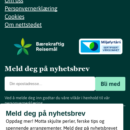
Om oss
Personvernerklæring
Cookies
Om nettstedet
Meld deg på nyhetsbrev
Bli med
Ved å melde deg inn godtar du våre vilkår i henhold til vår
personvernerklæring
.
www.visitvestfold.com
Meld deg på nyhetsbrev
Turistinformasjon
Oppdag mer! Motta skjulte perler, ferske tips og
Vestfold Fylkeskommune
spennende arrangementer. Meld deg på nyhetsbrevet