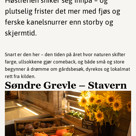
Høstferien sniker seg innpå – og
plutselig frister det mer med fjøs og
ferske kanelsnurrer enn storby og
skjermtid.
Snart er den her – den tiden på året hvor naturen skifter
farge, ullsokkene gjør comeback, og både små og store
begynner å drømme om gårdsbesøk, dyrekos og lokalmat
rett fra kilden.
Søndre Grevle – Stavern