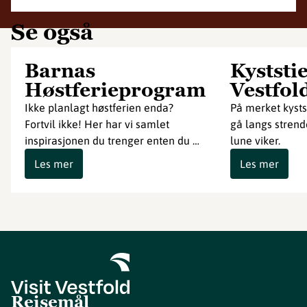
Se også
Barnas
Kyststie
Høstferieprogram
Vestfol
Ikke planlagt høstferien enda?
På merket kystst
Fortvil ikke! Her har vi samlet
gå langs strend
inspirasjonen du trenger enten du …
lune viker.
Les mer
Les mer
Reisemål