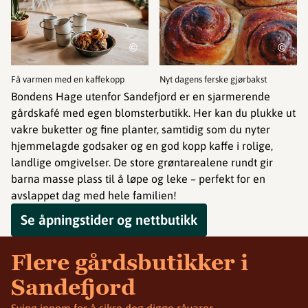
©
©
Få varmen med en kaffekopp
Nyt dagens ferske gjørbakst
Bondens Hage utenfor Sandefjord er en sjarmerende
gårdskafé med egen blomsterbutikk. Her kan du plukke ut
vakre buketter og fine planter, samtidig som du nyter
hjemmelagde godsaker og en god kopp kaffe i rolige,
landlige omgivelser. De store grøntarealene rundt gir
barna masse plass til å løpe og leke – perfekt for en
avslappet dag med hele familien!
Se åpningstider og nettbutikk
Flere gårdsbutikker i
Sandefjord
Sving innom for å sikre deg digge råvarer