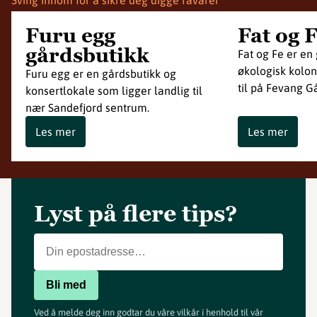
Furu egg
Fat og 
gårdsbutikk
Fat og Fe er en
økologisk kolon
Furu egg er en gårdsbutikk og
til på Fevang Gå
konsertlokale som ligger landlig til
nær Sandefjord sentrum.
Les mer
Les mer
Lyst på flere tips?
Bli med
Ved å melde deg inn godtar du våre vilkår i henhold til vår