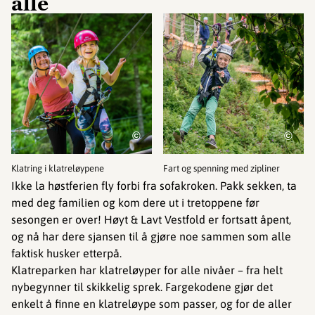
alle
©
©
Klatring i klatreløypene
Fart og spenning med zipliner
Ikke la høstferien fly forbi fra sofakroken. Pakk sekken, ta
med deg familien og kom dere ut i tretoppene før
sesongen er over! Høyt & Lavt Vestfold er fortsatt åpent,
og nå har dere sjansen til å gjøre noe sammen som alle
faktisk husker etterpå.
Klatreparken har klatreløyper for alle nivåer – fra helt
nybegynner til skikkelig sprek. Fargekodene gjør det
enkelt å finne en klatreløype som passer, og for de aller