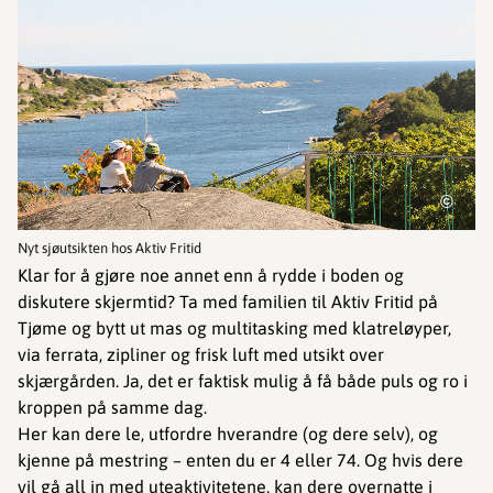
©
Nyt sjøutsikten hos Aktiv Fritid
Klar for å gjøre noe annet enn å rydde i boden og
diskutere skjermtid? Ta med familien til Aktiv Fritid på
Tjøme og bytt ut mas og multitasking med klatreløyper,
via ferrata, zipliner og frisk luft med utsikt over
skjærgården. Ja, det er faktisk mulig å få både puls og ro i
kroppen på samme dag.
Her kan dere le, utfordre hverandre (og dere selv), og
kjenne på mestring – enten du er 4 eller 74. Og hvis dere
vil gå all in med uteaktivitetene, kan dere overnatte i