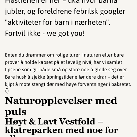
Høstferien er her – uka hvor barna
jubler, og foreldrene febrilsk googler
"aktiviteter for barn i nærheten".
Fortvil ikke - we got you!
Enten du drømmer om rolige turer i naturen eller bare
prøver å holde kaoset på et levelig nivå, har vi samlet
tipsene som gir både små og store noe å glede seg over.
Bare husk å sjekke åpningstidene før dere drar – det er
kjipt å møte stengt dør med høye forventninger i baksetet.
👇
Naturopplevelser med
puls
Høyt & Lavt Vestfold –
klatreparken med noe for