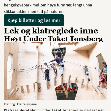
hengekøyepark
mellom høye furutrær, langt unna
stikkontakter, men tett på naturen.
Kjøp billetter og les mer
Lek og klatreglede inne
Høyt Under Taket Tønsberg
©
Klatring i klatreløypene
Klatresenteret Høyt Under Taket Tønsberg er perfekt når