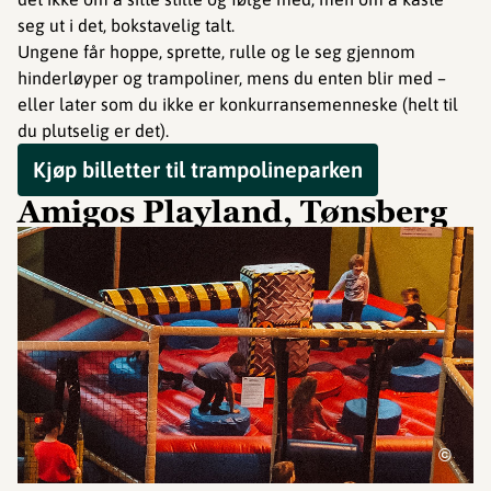
seg ut i det, bokstavelig talt.
Ungene får hoppe, sprette, rulle og le seg gjennom
hinderløyper og trampoliner, mens du enten blir med –
eller later som du ikke er konkurransemenneske (helt til
du plutselig er det).
Kjøp billetter til trampolineparken
Amigos Playland, Tønsberg
©