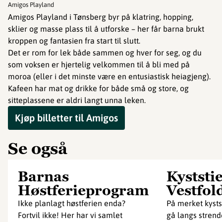
Amigos Playland
Amigos Playland i Tønsberg byr på klatring, hopping,
sklier og masse plass til å utforske – her får barna brukt
kroppen og fantasien fra start til slutt.
Det er rom for lek både sammen og hver for seg, og du
som voksen er hjertelig velkommen til å bli med på
moroa (eller i det minste være en entusiastisk heiagjeng).
Kafeen har mat og drikke for både små og store, og
sitteplassene er aldri langt unna leken.
Kjøp billetter til Amigos
Se også
Barnas
Kyststie
Høstferieprogram
Vestfol
Ikke planlagt høstferien enda?
På merket kystst
Fortvil ikke! Her har vi samlet
gå langs strend