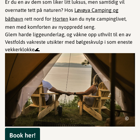
Er du en av dem som liker litt luksus, men samtidig vil
overnatte tett på naturen? Hos
Løvøya Camping og
båthavn
rett nord for
Horten
kan du nyte campinglivet,
men med komforten av nyoppredd seng.
Glem harde liggeunderlag, og våkne opp uthvilt til en av
Vestfolds vakreste utsikter med bølgeskvulp i som eneste
vekkerklokke🌊
©
Book her!