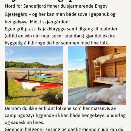
Nord for Sandefjord finner du sjarmerende
Engøy
Gjestegård
– og her kan man både sove i gapahuk og
hengekøye. Midt i skjærgården!
Egen grillplass, kajakkbrygge samt tilgang til toaletter
(alltid en win når man sover utendørs) gjør det ekstra
hyggelig å tilbringe tid her sammen med fine folk.
©
©
Dersom du ikke er blant folkene som har massevis av
campingutstyr liggende så kan både hengekøye, underlag
og saueskinn leies.
Gjennom helgene i sesong og daglig gjennom juli kan du