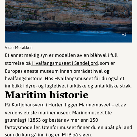
©
Vidar Moløkken
Et annet mektig syn er modellen av en blåhval i full
størrelse på
Hvalfangsmuseet i Sandefjord
, som er
Europas eneste museum innen området hval og
hvalfangshistorie. Hos Hvalfangsmuseet får du også et
innblikk i dyre- og fuglelivet i arktiske og antarktiske strøk.
Maritim historie
På
Karljohansvern
i Horten ligger
Marinemuseet
– et av
verdens eldste marinemuseer. Marinemuseet ble
grunnlagt i 1853 og består av mer enn 150
fartøysmodeller. Utenfor museet finner du en ubåt på land
som du kan gå inn i og en MTB på sjøen.