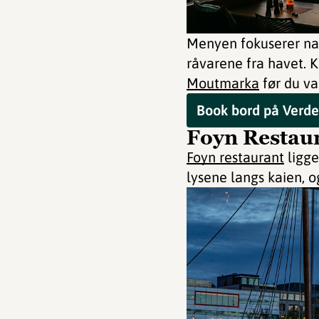
Menyen fokuserer natu
råvarene fra havet.
Moutmarka
før du va
Book bord på Verde
Foyn Restau
Foyn restaurant
ligge
lysene langs kaien, og