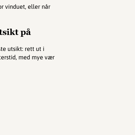
 vinduet, eller når
sikt på
 utsikt: rett ut i
nterstid, med mye vær