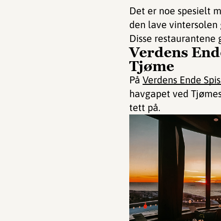
Det er noe spesielt 
den lave vintersolen g
Disse restaurantene g
Verdens Ende
Tjøme
På
Verdens Ende Spis
havgapet ved Tjømes 
tett på.