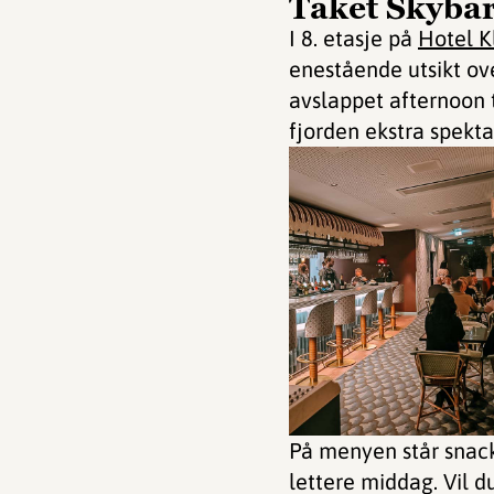
Taket Skyba
I 8. etasje på
Hotel K
enestående utsikt ove
avslappet afternoon t
fjorden ekstra spekta
På menyen står snack-
lettere middag. Vil d