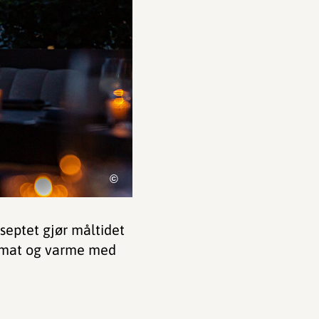
©
septet gjør måltidet
de mat og varme med