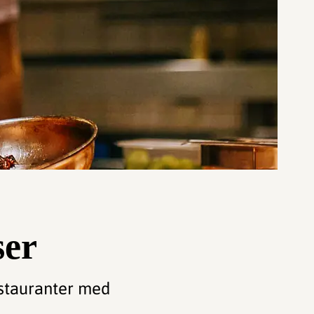
ser
estauranter med