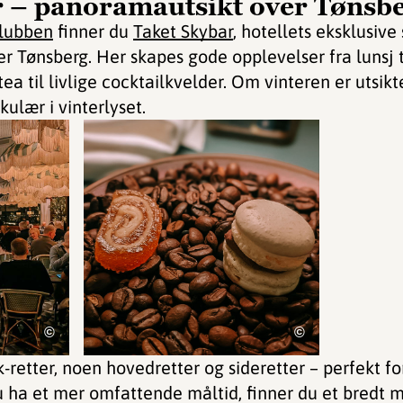
r – panoramautsikt over Tønsb
lubben
finner du
Taket Skybar
, hotellets eksklusiv
r Tønsberg. Her skapes gode opplevelser fra lunsj t
ea til livlige cocktailkvelder. Om vinteren er utsik
kulær i vinterlyset.
©
©
retter, noen hovedretter og sideretter – perfekt fo
u ha et mer omfattende måltid, finner du et bredt ma