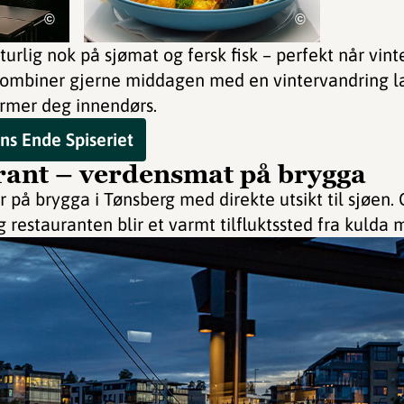
©
©
rlig nok på sjømat og fersk fisk – perfekt når vint
 Kombiner gjerne middagen med en vintervandring 
rmer deg innendørs.
ns Ende Spiseriet
rant – verdensmat på brygga
r på brygga i Tønsberg med direkte utsikt til sjøen
 restauranten blir et varmt tilfluktssted fra kulda m