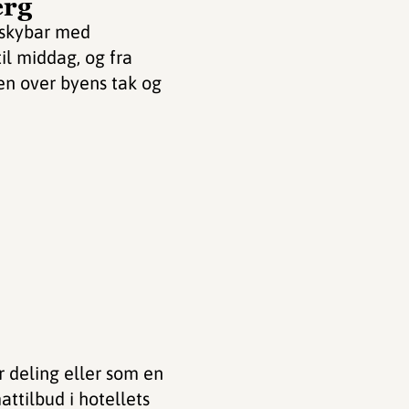
erg
e skybar med
il middag, og fra
ten over byens tak og
r deling eller som en
ttilbud i hotellets