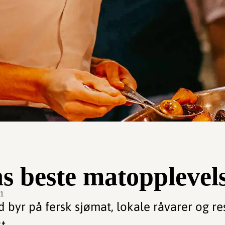
s beste matopplevel
31
ld byr på fersk sjømat, lokale råvarer og r
t.