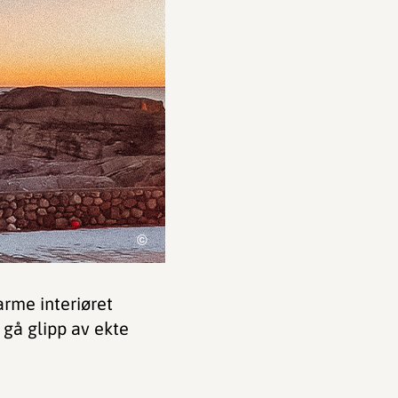
©
rme interiøret
 gå glipp av ekte