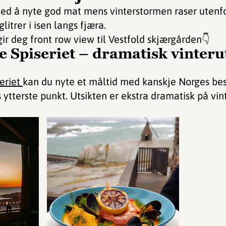
med å nyte god mat mens vinterstormen raser utenfor
litrer i isen langs fjæra.
ir deg front row view til Vestfold skjærgården👇
 Spiseriet – dramatisk vinterut
eriet
kan du nyte et måltid med kanskje Norges beste
ytterste punkt. Utsikten er ekstra dramatisk på vi