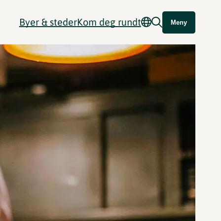
Byer & steder
Kom deg rundt
Meny