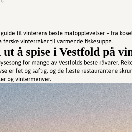
guide til vinterens beste matopplevelser – fra kosel
 ferske vinterreker til varmende fiskesuppe.
ut å spise i Vestfold på vi
øysesong for mange av Vestfolds beste råvarer. Reke
yse er fet og saftig, og de fleste restaurantene skr
ser og vintermenyer.