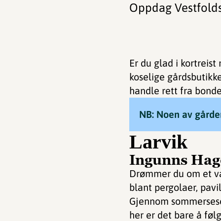
Oppdag Vestfolds
Er du glad i kortreis
koselige gårdsbutikke
handle rett fra bond
NB: Noen av gårde
Larvik
Ingunns Hag
Drømmer du om et vak
blant pergolaer, pavi
Gjennom sommersesong
her er det bare å fø