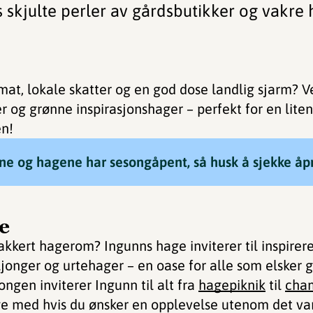
 skjulte perler av gårdsbutikker og vakre
t mat, lokale skatter og en god dose landlig sjarm? 
r og grønne inspirasjonshager – perfekt for en liten
en!
ne og hagene har sesongåpent, så husk å sjekke åp
e
kert hagerom? Ingunns hage inviterer til inspire
ljonger og urtehager – en oase for alle som elsker 
en inviterer Ingunn til alt fra
hagepiknik
til
cha
lge med hvis du ønsker en opplevelse utenom det van