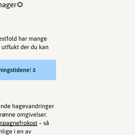
 hager🌻
Vestfold har mange
 utflukt der du kan
ningstidene
!🌷
rende hagevandringer
grønne omgivelser.
mpagnefrokost
– så
lige i en av