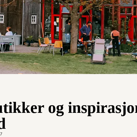
tikker og inspirasj
d
57