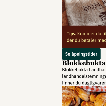
Tips:
Kommer du lit
der du betaler me
Se åpningstider
Blokkebukta
Blokkebukta Landhand
landhandelstemningen
finner du dagligvarer, 