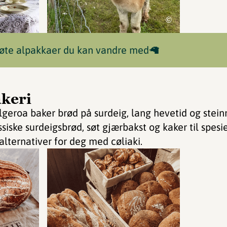
©
©
 søte alpakkaer du kan vandre med🦙
keri
lgeroa baker brød på surdeig, lang hevetid og stei
ssiske surdeigsbrød, søt gjærbakst og kaker til spesi
 alternativer for deg med cøliaki.