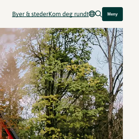
Byer & steder
Kom deg rundt
Meny