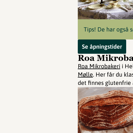
Tips! De har også
Se åpningstider
Roa Mikroba
Roa Mikrobakeri
i He
Mølle
. Her får du kla
det finnes glutenfrie