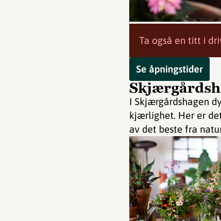
Ta også en titt i d
Se åpningstider
Skjærgårdsh
I Skjærgårdshagen dy
kjærlighet. Her er de
av det beste fra natu