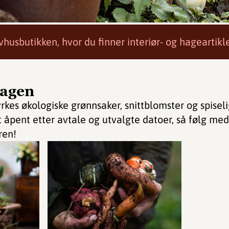
rivhusbutikken, hvor du finner interiør- og hageartik
agen
rkes økologiske grønnsaker, snittblomster og spise
t åpent etter avtale og utvalgte datoer, så følg med 
ren!