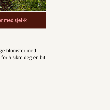
©
ler med sjel🌼
lige blomster med
for å sikre deg en bit