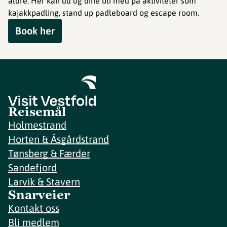
aldre. Her kan du og dine bli med på aktiviteter som
kajakkpadling, stand up padleboard og escape room.
Book her
Reisemål
Holmestrand
Horten & Åsgårdstrand
Tønsberg & Færder
Sandefjord
Larvik & Stavern
Snarveier
Kontakt oss
Bli medlem