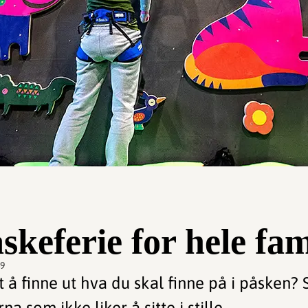
skeferie for hele fam
49
ett å finne ut hva du skal finne på i påsken? 
na som ikke liker å sitte i stille.