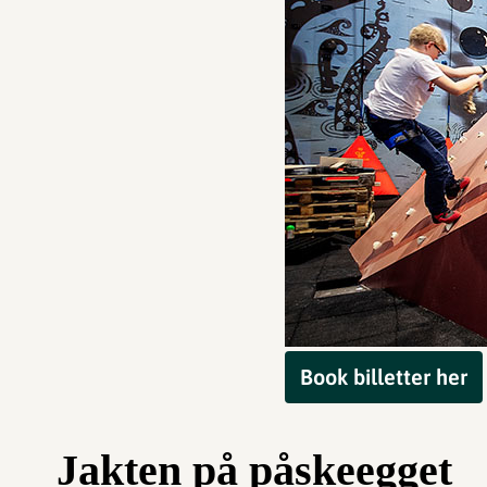
Book billetter her
Jakten på påskeegget