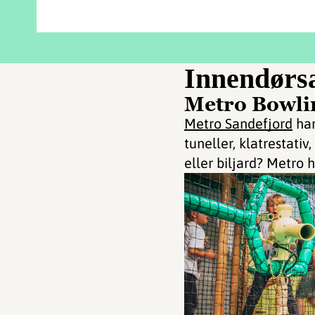
Innendørsa
Metro Bowlin
Metro Sandefjord
har
tuneller, klatrestati
eller biljard? Metro 