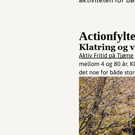
Actionfylt
Klatring og v
Aktiv Fritid på Tjøme
mellom 4 og 80 år. K
det noe for både sto