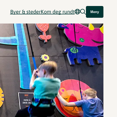
Byer & steder
Kom deg rundt
Meny