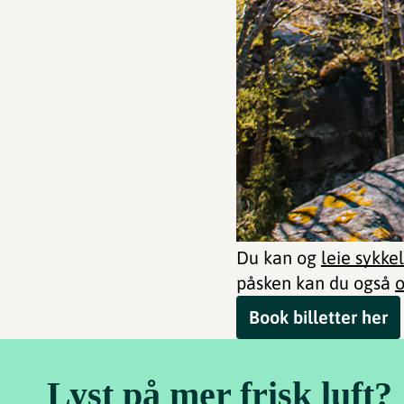
Du kan og
leie sykke
påsken kan du også
o
Book billetter her
Lyst på mer frisk luft?