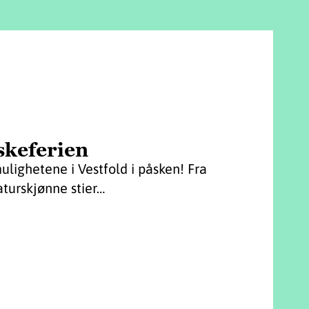
åskeferien
lighetene i Vestfold i påsken! Fra
naturskjønne stier…