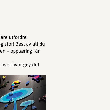
dere utfordre
g stor! Best av alt du
kken – opplæring får
t over hvor gøy det