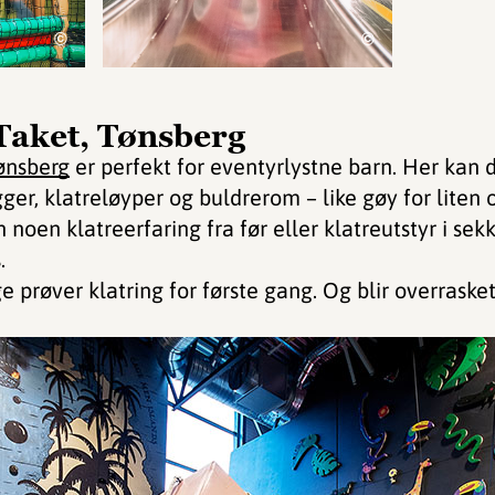
©
©
Taket, Tønsberg
ønsberg
er perfekt for eventyrlystne barn. Her kan 
ger, klatreløyper og buldrerom – like gøy for liten o
n noen klatreerfaring fra før eller klatreutstyr i se
.
 prøver klatring for første gang. Og blir overraske