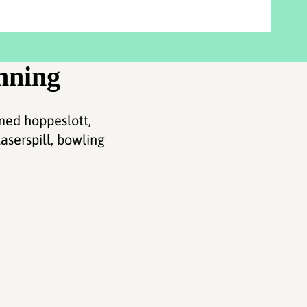
nning
med hoppeslott,
laserspill, bowling