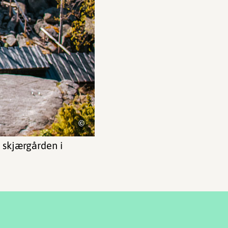
©
 i skjærgården i