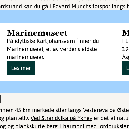
rdstrand
kan du gå i
Edvard Munchs
fotspor langs 
Marinemuseet
M
På idylliske Karljohansvern finner du
I 
Marinemuseet, et av verdens eldste
19
marinemuseer.
Ås
Les mer
L
d
ammen 45 km merkede stier langs Vesterøya og Øste
g planteliv.
Ved Strandvika på Yxney
er det et natu
kog og blankskurte berg, i harmoni med jordbruksla