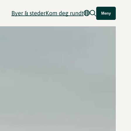
Byer & steder
Kom deg rundt
Meny