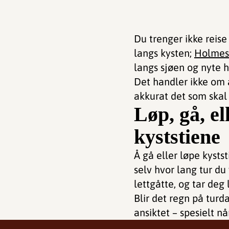
Du trenger ikke reise 
langs kysten;
Holmes
langs sjøen og nyte h
Det handler ikke om å
akkurat det som skal t
Løp, gå, el
kyststiene
Å gå eller løpe kysts
selv hvor lang tur du
lettgåtte, og tar deg
Blir det regn på tur
ansiktet – spesielt n