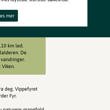
es mer
110 km led.
elalderen. De
e vandringer.
 Viken.
ra deg. Vippefyret
der Fyr.
v naturens mangfold,