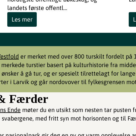
landets første offentl…
Les mer
L
Vestfold
er merket med over 800 turskilt fordelt på 
 merkede turstier basert på kulturhistorie fra midd
 ønsker å gå tur, og er spesielt tilrettelagt for lang
ter i Larvik og går nordovover til fylkesgrensen mot
& Færder
ens Ende
møter du en utsikt som nesten tar pusten f
 svabergene, med fritt syn mot horisonten og til Fær
er nasjonalpark
gir deg en ny og varm opplevelse a