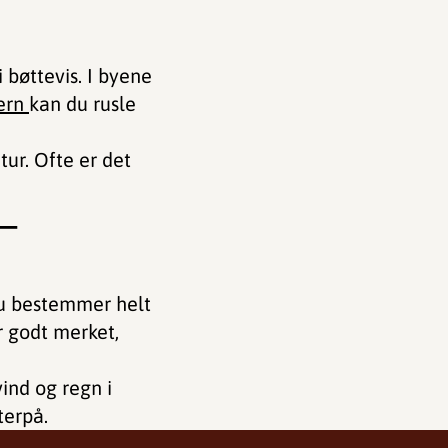
i bøttevis. I byene
vern
kan du rusle
ur. Ofte er det
 –
 Du bestemmer helt
r godt merket,
ind og regn i
terpå.