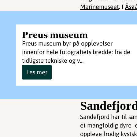
Marinemuseet
. I
Åsgå
Preus museum
Preus museum byr på opplevelser
innenfor hele fotografiets bredde: fra de
tidligste tekniske og v…
Les mer
Sandefjor
Sandefjord har til s
et mangfoldig dyre- o
oppleve frodig kysts