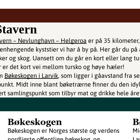
Stavern
avern – Nevlunghavn – Helgeroa
er på 35 kilometer,
nhengende kyststier vi har å by på. Her går du på 
iker og skog. Uansett om du går en kort eller lang tu
 er det kort vei mellom tursko og høye hæler!
om
Bøkeskogen i Larvik
, som ligger i gåavstand fra s
punkt. Midt inne blant bøketrærne finner du den idyl
rt samlingspunkt som tilbyr mat og drikke hele åre
Bøkeskogen
B
Bøkeskogen er Norges største og verdens
Mi
nordligste offentlige bøkeskog, og
La