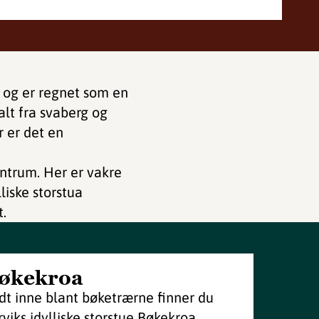
 og er regnet som en
alt fra svaberg og
r er det en
entrum. Her er vakre
liske storstua
t.
økekroa
dt inne blant bøketrærne finner du
rviks idylliske storstue Bøkekroa.