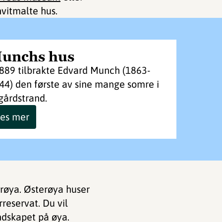
hvitmalte hus.
unchs hus
1889 tilbrakte Edvard Munch (1863-
44) den første av sine mange somre i
gårdstrand.
es mer
røya. Østerøya huser
rreservat. Du vil
ndskapet på øya.