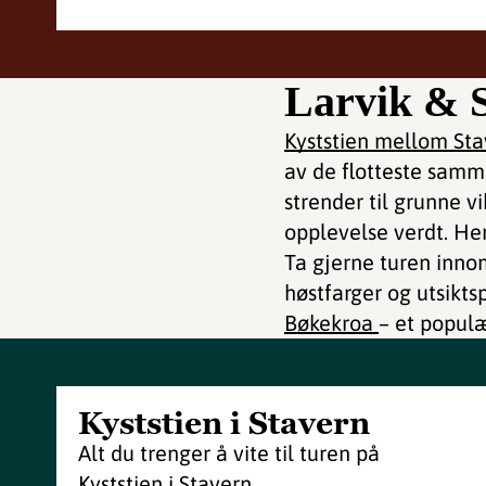
Larvik & 
Kyststien mellom St
av de flotteste samme
strender til grunne v
opplevelse verdt. Her
Ta gjerne turen inn
høstfarger og utsikts
Bøkekroa
– et populæ
Kyststien i Stavern
Alt du trenger å vite til turen på
Kyststien i Stavern.