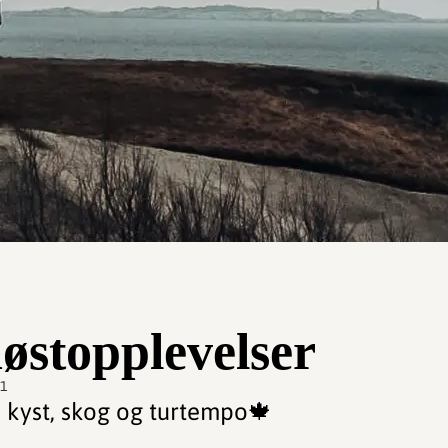
østopplevelser
01
: kyst, skog og turtempo🍁