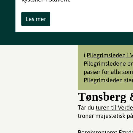
Les mer
ℹ️
Pilegrimsleden i 
Pilegrimsledene er
passer for alle som
Pilegrimsleden star
Tønsberg 
Tar du
turen til Verd
troner majestetisk på
Besøkssenteret Færd