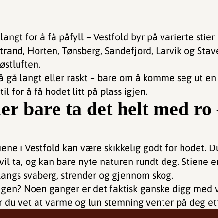
langt for å få påfyll – Vestfold byr på varierte stier 
trand
,
Horten
,
Tønsberg
,
Sandefjord
,
Larvik og Sta
østluften.
 gå langt eller raskt – bare om å komme seg ut en t
il for å få hodet litt på plass igjen.
ler bare ta det helt med ro
tiene i Vestfold kan være skikkelig godt for hodet.
 vil ta, og kan bare nyte naturen rundt deg. Stiene e
 langs svaberg, strender og gjennom skog.
dagen? Noen ganger er det faktisk ganske digg med v
år du vet at varme og lun stemning venter på deg et