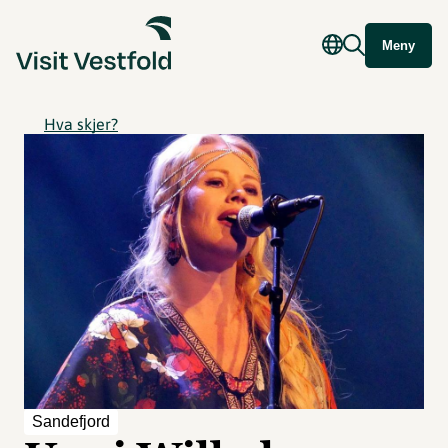
Meny
Hva skjer?
Sandefjord