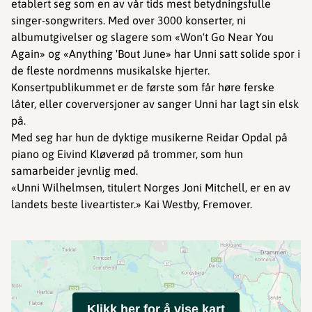
etablert seg som en av vår tids mest betydningsfulle
singer-songwriters. Med over 3000 konserter, ni
albumutgivelser og slagere som «Won't Go Near You
Again» og «Anything 'Bout June» har Unni satt solide spor i
de fleste nordmenns musikalske hjerter.
Konsertpublikummet er de første som får høre ferske
låter, eller coverversjoner av sanger Unni har lagt sin elsk
på.
Med seg har hun de dyktige musikerne Reidar Opdal på
piano og Eivind Kløverød på trommer, som hun
samarbeider jevnlig med.
«Unni Wilhelmsen, titulert Norges Joni Mitchell, er en av
landets beste liveartister.» Kai Westby, Fremover.
Klikk her for å vise kart