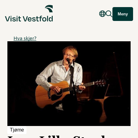
Meny
Hva skjer?
Tjøme