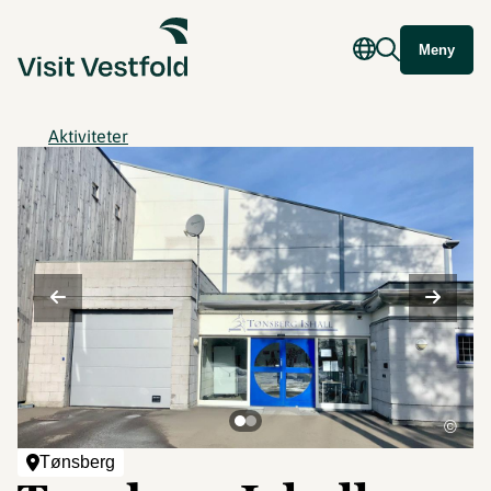
Meny
Aktiviteter
©
Tønsberg