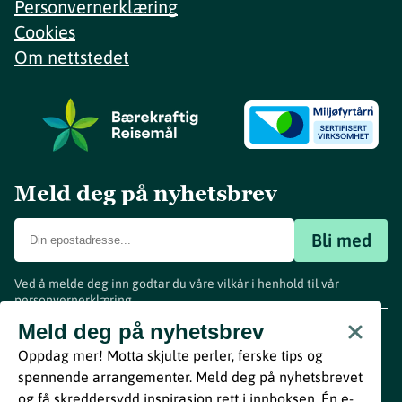
Personvernerklæring
Cookies
Om nettstedet
Meld deg på nyhetsbrev
Bli med
Ved å melde deg inn godtar du våre vilkår i henhold til vår
personvernerklæring
.
www.visitvestfold.com
Meld deg på nyhetsbrev
Turistinformasjon
Oppdag mer! Motta skjulte perler, ferske tips og
Vestfold Fylkeskommune
spennende arrangementer. Meld deg på nyhetsbrevet
By
Breakfast
og få skreddersydd inspirasjon rett i innboksen. Én e-