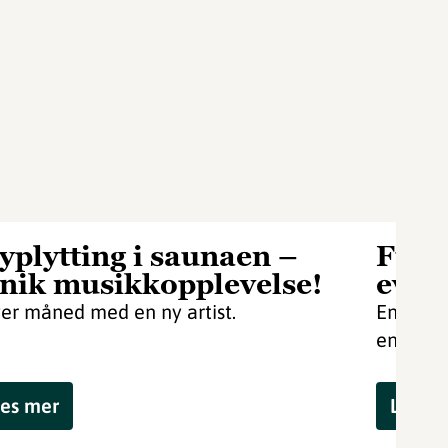
yplytting i saunaen –
Full
nik musikkopplevelse!
even
er måned med en ny artist.
En guide
energi!
es mer
Les m