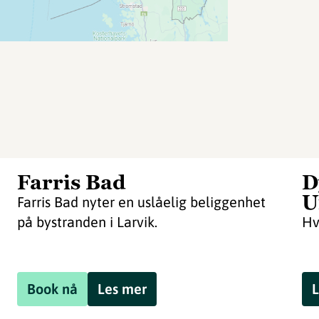
Farris Bad
D
U
Farris Bad nyter en uslåelig beliggenhet
på bystranden i Larvik.
Hv
Book nå
Les mer
L