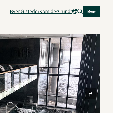
Byer & steder
Kom deg rundt
Meny