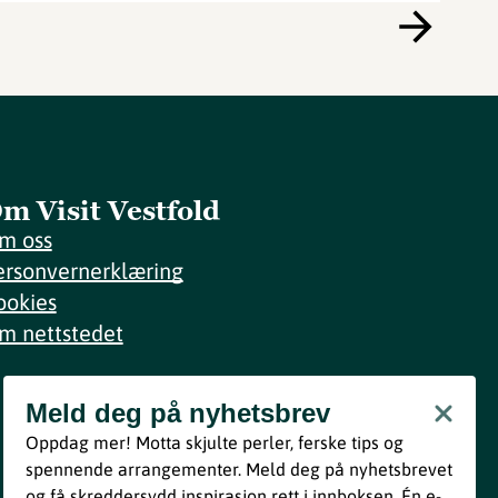
m Visit Vestfold
m oss
ersonvernerklæring
ookies
m nettstedet
Meld deg på nyhetsbrev
Meld deg på nyhetsbrev
Oppdag mer! Motta skjulte perler, ferske tips og
Bli med
spennende arrangementer. Meld deg på nyhetsbrevet
og få skreddersydd inspirasjon rett i innboksen. Én e-