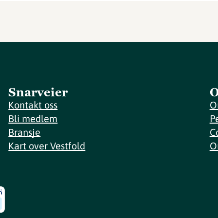
Snarveier
O
Kontakt oss
O
Bli medlem
P
Bransje
C
Kart over Vestfold
O