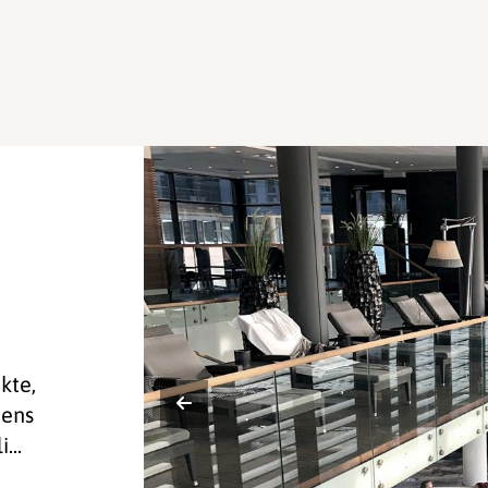
kte,
dens
...