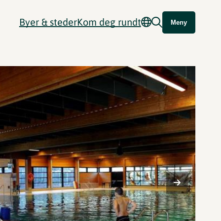
Byer & steder
Kom deg rundt
Meny