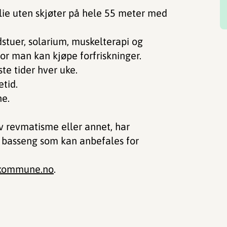
lie uten skjøter på hele 55 meter med
stuer, solarium, muskelterapi og
or man kan kjøpe forfriskninger.
te tider hver uke.
etid.
e.
av revmatisme eller annet, har
 basseng som kan anbefales for
.kommune.no
.