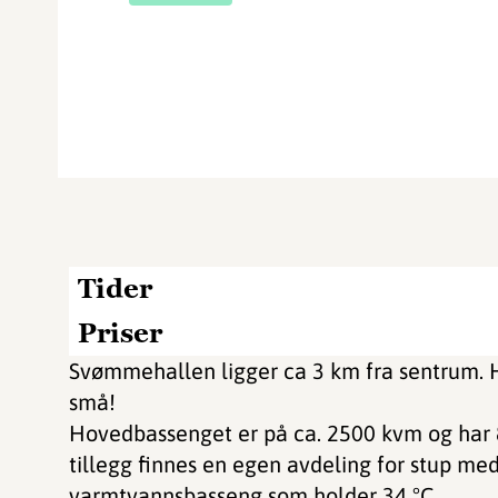
Tider
Priser
Svømmehallen ligger ca 3 km fra sentrum. He
små!
Hovedbassenget er på ca. 2500 kvm og har 8
tillegg finnes en egen avdeling for stup med
varmtvannsbasseng som holder 34 °C.