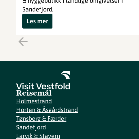
& hyggebutikk i landlige omgivelser i
Sandefjord.
Les mer
Reisemål
Holmestrand
Horten & Åsgårdstrand
Tønsberg & Færder
Sandefjord
Larvik & Stavern