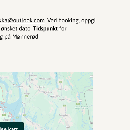
kka@outlook.com
. Ved booking, oppgi
 ønsket dato.
Tidspunkt
for
egg på Mønnerød
ise kart