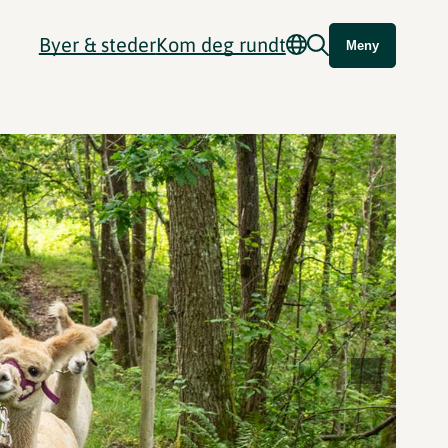
Byer & steder
Kom deg rundt
Meny