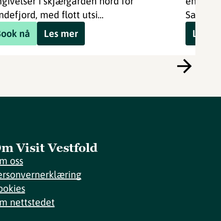
givelser i skjærgården nord for
en liten
ndefjord, med flott utsi...
Sandefj
Book nå
Les mer
Les m
m Visit Vestfold
m oss
ersonvernerklæring
ookies
m nettstedet