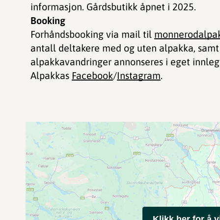
informasjon. Gårdsbutikk åpnet i 2025.
Booking
Forhåndsbooking via mail til
monnerodalpa
antall deltakere med og uten alpakka, samt
alpakkavandringer annonseres i eget innl
Alpakkas
Facebook
/
Instagram
.
Klikk her for å v