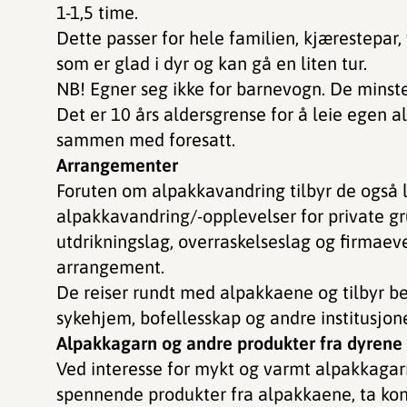
1-1,5 time.
Dette passer for hele familien, kjærestepar, v
som er glad i dyr og kan gå en liten tur.
NB! Egner seg ikke for barnevogn. De minste
Det er 10 års aldersgrense for å leie egen 
sammen med foresatt.
Arrangementer
Foruten om alpakkavandring tilbyr de ogs
alpakkavandring/-opplevelser for private g
utdrikningslag, overraskelseslag og firmaev
arrangement.
​​​​​De reiser rundt med alpakkaene og tilbyr 
sykehjem, bofellesskap og andre institusjone
Alpakkagarn og andre produkter fra dyrene
Ved interesse for mykt og varmt alpakkagar
spennende produkter fra alpakkaene, ta ko