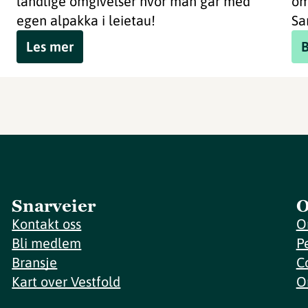
landlige omgivelser hvor man går med
om
egen alpakka i leietau!
Sa
Les mer
Snarveier
O
Kontakt oss
O
Bli medlem
P
Bransje
C
Kart over Vestfold
O