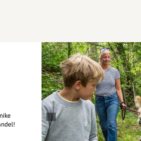
nike
andel!