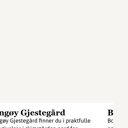
ngøy Gjestegård
Bond
gøy Gjestegård finner du i praktfulle
Bondens