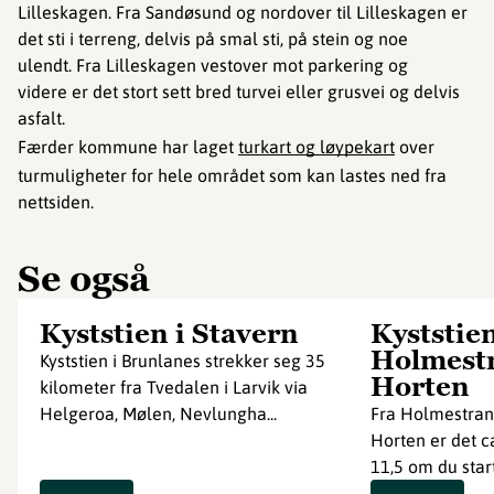
Lilleskagen. Fra Sandøsund og nordover til Lilleskagen er
det sti i terreng, delvis på smal sti, på stein og noe
ulendt. Fra Lilleskagen vestover mot parkering og
videre er det stort sett bred turvei eller grusvei og delvis
asfalt.
Færder kommune har laget
turkart og løypekart
over
turmuligheter for hele området som kan lastes ned fra
nettsiden.
Se også
Kyststien i Stavern
Kyststie
Holmest
Kyststien i Brunlanes strekker seg 35
Horten
kilometer fra Tvedalen i Larvik via
Helgeroa, Mølen, Nevlungha...
Fra Holmestrand
Horten er det ca
11,5 om du start