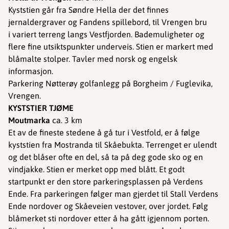
Kyststien går fra Søndre Hella der det finnes
jernaldergraver og Fandens spillebord, til Vrengen bru
i variert terreng langs Vestfjorden. Bademuligheter og
flere fine utsiktspunkter underveis. Stien er markert med
blåmalte stolper. Tavler med norsk og engelsk
informasjon.
Parkering Nøtterøy golfanlegg på Borgheim / Fuglevika,
Vrengen.
KYSTSTIER TJØME
Moutmarka
ca. 3 km
Et av de fineste stedene å gå tur i Vestfold, er å følge
kyststien fra Mostranda til Skåebukta. Terrenget er ulendt
og det blåser ofte en del, så ta på deg gode sko og en
vindjakke. Stien er merket opp med blått. Et godt
startpunkt er den store parkeringsplassen på Verdens
Ende. Fra parkeringen følger man gjerdet til Stall Verdens
Ende nordover og Skåeveien vestover, over jordet. Følg
blåmerket sti nordover etter å ha gått igjennom porten.