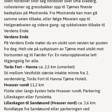
Stien nordover snor seg nordover over små svaberg,
rullesteiner og gressbakker opp til Tjømes fineste
badeplass på Mostranda. Fra Mostranda kan man gå
samme veien tilbake, eller følge Moveien opp til
Helgerødveien og videre gang- og sykkelveien tilbake til
Verdens Ende.
Verdens Ende
På Verdens Ende møter du en utsikt som nesten tar pusten
fra deg. Helt ute på sydspissen av Tjøme med utsikt mot
horisonten og til Færder Fyr. En naturopplevelse lett
tilgjengelig for alle.
Torås Fort – Havna
ca. 2,5 km (umerket)
Sti mellom Vestfolds største intakte minne fra 2.
verdenskrig, Torås Fort til Havna Tjøme Hotell.
Hvasser rundt
11,2 km
Flotte stier langs kysten hele Hvasser rundt. Parkering
Lilleskagen eller Fynsletta.
Lilleskagen til Sandøsund (Hvasser nord)
ca. 3,6 km.
Rundløype fra Sandøsund eller parkeringen ved