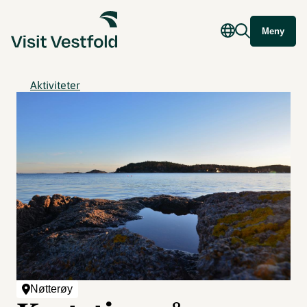
Meny
Aktiviteter
Nøtterøy