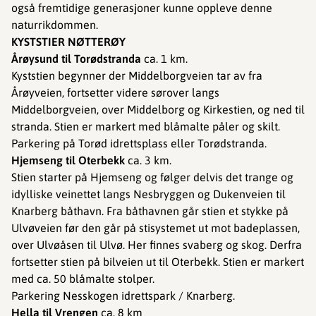
også fremtidige generasjoner kunne oppleve denne
naturrikdommen.
KYSTSTIER NØTTERØY
Årøysund til Torødstranda
ca. 1 km.
​​​​​​Kyststien begynner der Middelborgveien tar av fra
Årøyveien, fortsetter videre sørover langs
Middelborgveien, over Middelborg og Kirkestien, og ned til
stranda. Stien er markert med blåmalte påler og skilt.
Parkering på Torød idrettsplass eller Torødstranda.
Hjemseng til Oterbekk
ca. 3 km.
Stien starter på Hjemseng og følger delvis det trange og
idylliske veinettet langs Nesbryggen og Dukenveien til
Knarberg båthavn. Fra båthavnen går stien et stykke på
Ulvøveien før den går på stisystemet ut mot badeplassen,
over Ulvøåsen til Ulvø. Her finnes svaberg og skog. Derfra
fortsetter stien på bilveien ut til Oterbekk. Stien er markert
med ca. 50 blåmalte stolper.
Parkering Nesskogen idrettspark / Knarberg.
Hella til Vrengen
ca. 8 km