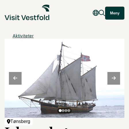
Meny
Aktiviteter
©
Tønsberg