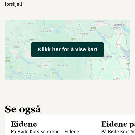
forskjell!
Klikk her for å vise kart
Se også
Eidene
Eidene p
På Røde Kors Sentrene – Eidene
På Røde Kors Se