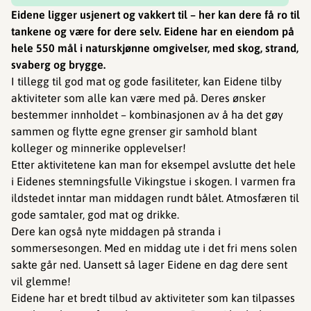
Eidene ligger usjenert og vakkert til – her kan dere få ro til
tankene og være for dere selv. Eidene har en eiendom på
hele 550 mål i naturskjønne omgivelser, med skog, strand,
svaberg og brygge.
I tillegg til god mat og gode fasiliteter, kan Eidene tilby
aktiviteter som alle kan være med på. Deres ønsker
bestemmer innholdet – kombinasjonen av å ha det gøy
sammen og flytte egne grenser gir samhold blant
kolleger og minnerike opplevelser!
Etter aktivitetene kan man for eksempel avslutte det hele
i Eidenes stemningsfulle Vikingstue i skogen. I varmen fra
ildstedet inntar man middagen rundt bålet. Atmosfæren til
gode samtaler, god mat og drikke.
Dere kan også nyte middagen på stranda i
sommersesongen. Med en middag ute i det fri mens solen
sakte går ned. Uansett så lager Eidene en dag dere sent
vil glemme!
Eidene har et bredt tilbud av aktiviteter som kan tilpasses