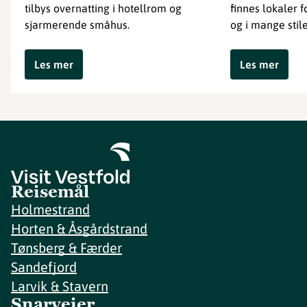
tilbys overnatting i hotellrom og
finnes lokaler 
sjarmerende småhus.
og i mange stile
Les mer
Les mer
Reisemål
Holmestrand
Horten & Åsgårdstrand
Tønsberg & Færder
Sandefjord
Larvik & Stavern
Snarveier