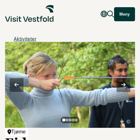
Meny
Aktiviteter
©
Tjøme