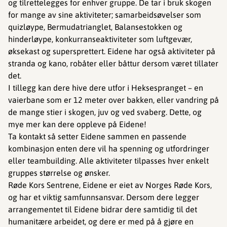
og tilrettelegges for enhver gruppe. De tar i bruk skogen
for mange av sine aktiviteter; samarbeidsøvelser som
quizløype, Bermudatrianglet, Balansestokken og
hinderløype, konkurranseaktiviteter som luftgevær,
øksekast og supersprettert. Eidene har også aktiviteter på
stranda og kano, robåter eller båttur dersom været tillater
det.
I tillegg kan dere hive dere utfor i Heksespranget – en
vaierbane som er 12 meter over bakken, eller vandring på
de mange stier i skogen, juv og ved svaberg. Dette, og
mye mer kan dere oppleve på Eidene!
Ta kontakt så setter Eidene sammen en passende
kombinasjon enten dere vil ha spenning og utfordringer
eller teambuilding. Alle aktiviteter tilpasses hver enkelt
gruppes størrelse og ønsker.
Røde Kors Sentrene, Eidene er eiet av Norges Røde Kors,
og har et viktig samfunnsansvar. Dersom dere legger
arrangementet til Eidene bidrar dere samtidig til det
humanitære arbeidet, og dere er med på å gjøre en