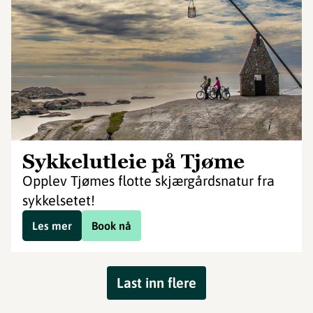
Sykkelutleie på Tjøme
Opplev Tjømes flotte skjærgårdsnatur fra
sykkelsetet!
Les mer
Book nå
Last inn flere