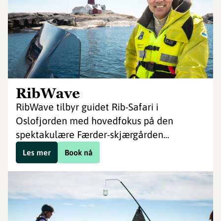
RibWave
RibWave tilbyr guidet Rib-Safari i
Oslofjorden med hovedfokus på den
spektakulære Færder-skjærgården...
Les mer
Book nå