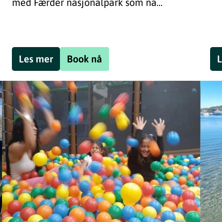
med Færder nasjonalpark som na...
Les mer
Book nå
L