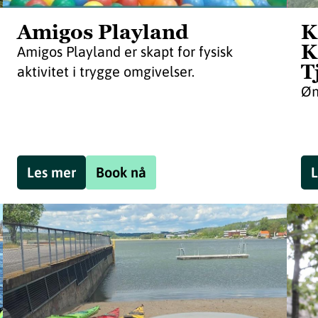
Amigos Playland
K
K
Amigos Playland er skapt for fysisk
T
aktivitet i trygge omgivelser.
Øn
Les mer
Book nå
L