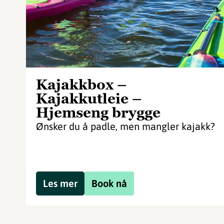
Kajakkbox –
Kajakkutleie –
Hjemseng brygge
Ønsker du å padle, men mangler kajakk?
Les mer
Book nå