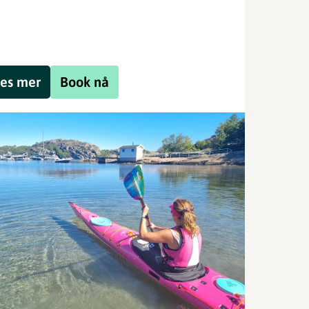
es mer
Book nå