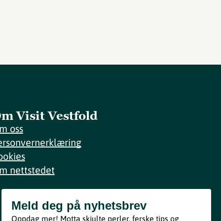
m Visit Vestfold
m oss
ersonvernerklæring
ookies
m nettstedet
Meld deg på nyhetsbrev
Meld deg på nyhetsbrev
Oppdag mer! Motta skjulte perler, ferske tips og