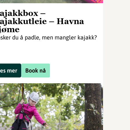
ajakkbox –
ajakkutleie – Havna
jøme
sker du å padle, men mangler kajakk?
es mer
Book nå