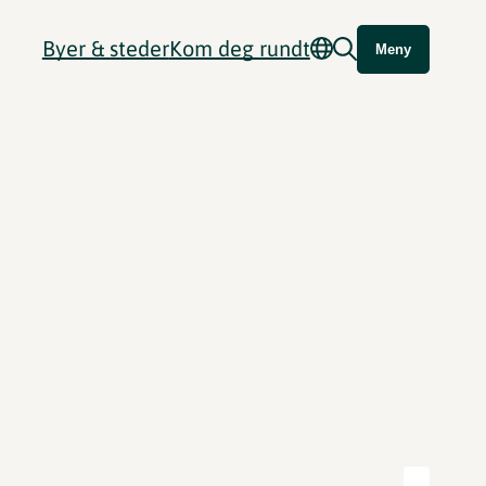
Byer & steder
Kom deg rundt
Meny