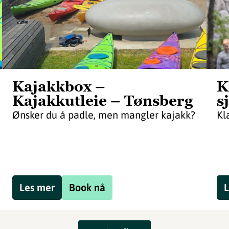
Kajakkbox –
K
Kajakkutleie – Tønsberg
s
Ønsker du å padle, men mangler kajakk?
Kl
Les mer
Book nå
L