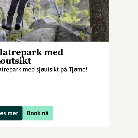
latrepark med
jøutsikt
atrepark med sjøutsikt på Tjøme!
es mer
Book nå