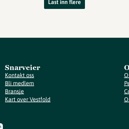
Last inn flere
Snarveier
O
Kontakt oss
O
Bli medlem
P
Bransje
C
Kart over Vestfold
O